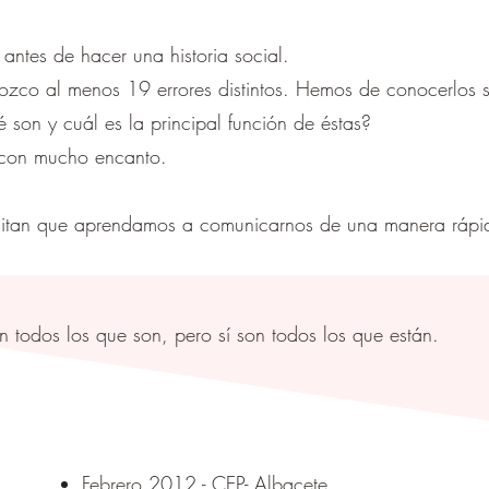
ntes de hacer una historia social.
nozco al menos 19 errores distintos. Hemos de conocerlos s
é son y cuál es la principal función de éstas?
s con mucho encanto.
sitan que aprendamos a comunicarnos de una manera rápid
 todos los que son, pero sí son todos los que están.
Febrero 2012.- CEP- Albacete