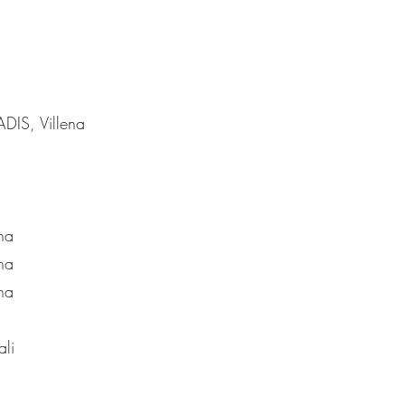
DIS, Villena
ha
ha
ha
ali