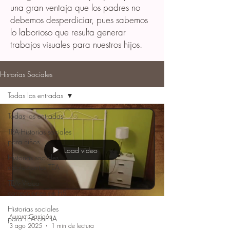
una gran ventaja que los padres no
debemos desperdiciar, pues sabemos
lo laborioso que resulta generar
trabajos visuales para nuestros hijos.
Historias Sociales
Todas las entradas
Todas las entradas
TEA-Historias sociales
para niños
Load video
Historias sociales
adolescentes TEA
TEA- Video
correcciones de HS
Historias sociales
Aurora Garrigós
para TEA con IA
3 ago 2025
1 min de lectura